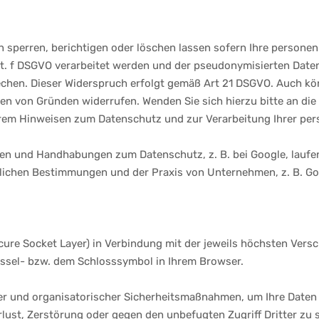
en sperren, berichtigen oder löschen lassen sofern Ihre person
1 lit. f DSGVO verarbeitet werden und der pseudonymisierten Da
en. Dieser Widerspruch erfolgt gemäß Art 21 DSGVO. Auch könne
von Gründen widerrufen. Wenden Sie sich hierzu bitte an die
erem Hinweisen zum Datenschutz und zur Verarbeitung Ihrer per
n und Handhabungen zum Datenschutz, z. B. bei Google, laufen
zlichen Bestimmungen und der Praxis von Unternehmen, z. B. Goo
cure Socket Layer) in Verbindung mit der jeweils höchsten Vers
üssel- bzw. dem Schlosssymbol in Ihrem Browser.
er und organisatorischer Sicherheitsmaßnahmen, um Ihre Daten 
rlust, Zerstörung oder gegen den unbefugten Zugriff Dritter zu